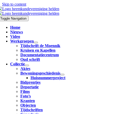
Skip to content
Toggle Navigation
Home
Nieuws
Video
Werkgroepen
Tijdschrift de Moennik
Kruisen en Kapellen
Documentatiecentrum
Oud schrift
Collectie
Aktes
Bewoningsgeschiedenis
Huisnummerproject
Bidprentjes
Deportatie
Films
Foto’s
Kranten
Objecten
Tijdschriften