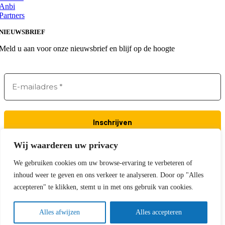
Anbi
Partners
NIEUWSBRIEF
Meld u aan voor onze nieuwsbrief en blijf op de hoogte
Wij waarderen uw privacy
© 2025 • Heemkunde Helden •
Remmedia Webontwerp
We gebruiken cookies om uw browse-ervaring te verbeteren of
Page load link
inhoud weer te geven en ons verkeer te analyseren. Door op "Alles
Go to Top
accepteren" te klikken, stemt u in met ons gebruik van cookies.
Alles afwijzen
Alles accepteren