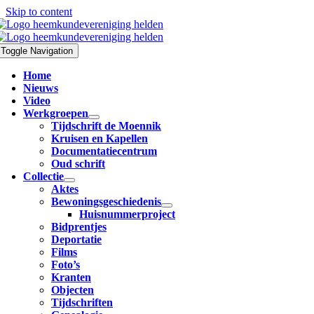
Skip to content
Toggle Navigation
Home
Nieuws
Video
Werkgroepen
Tijdschrift de Moennik
Kruisen en Kapellen
Documentatiecentrum
Oud schrift
Collectie
Aktes
Bewoningsgeschiedenis
Huisnummerproject
Bidprentjes
Deportatie
Films
Foto’s
Kranten
Objecten
Tijdschriften